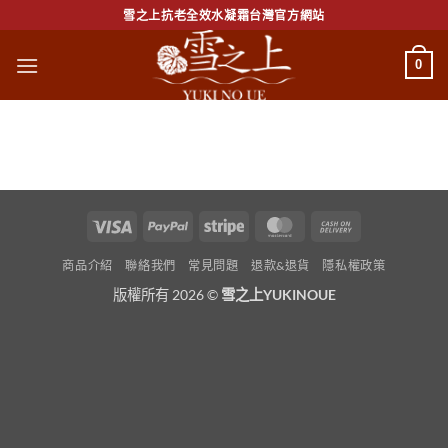
Skip
雪之上抗老全效水凝霜台灣官方網站
to
content
0
Visa
PayPal
Stripe
MasterCard
Cash
On
商品介紹
聯絡我們
常見問題
退款&退貨
隱私權政策
Delivery
版權所有 2026 ©
雪之上YUKINOUE